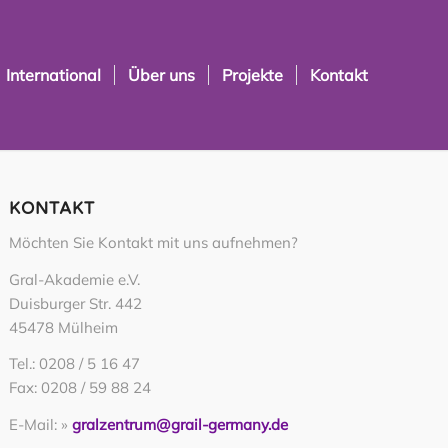
International
Über uns
Projekte
Kontakt
KONTAKT
Möchten Sie Kontakt mit uns aufnehmen?
Gral-Akademie e.V.
Duisburger Str. 442
45478 Mülheim
Tel.: 0208 / 5 16 47
Fax: 0208 / 59 88 24
E-Mail: »
gralzentrum@grail-germany.de