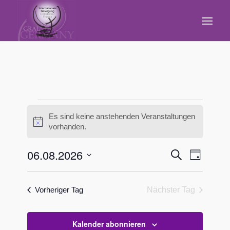
Veranstaltungen
Es sind keine anstehenden Veranstaltungen
für
Hinweis
vorhanden.
6.
Veransta
Verans
06.08.2026
Suche
Tag
August
Ansich
Suche
Datum
Naviga
2026
wählen.
und
Vorheriger Tag
Nächster Tag
Ansichte
Navigati
Kalender abonnieren