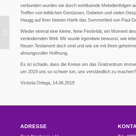
verbunden wurden sie durch wohltuende Melodienfolgen a
Treffen von leiblichen Genüssen, Gebeten und vielen Gesp
Haugg auf ihrer kleinen Harfe das Sommerlied von Paul
Gesprächskreis
Geistlicher
Wieder einmal eine kleine, feine Festivität, ein Moment d
Gemeinschaften (GGG-
verändernden Welt. Mir wurde irgendwie bewusst, wie leb
D) und Bewegungen
Neuen Testament doch sind und wie sie mit ihren geheimnis
ahnungsvoller Hoffnung.
Es ist schade, dass die Kreise um das Gralzentrum immer
um 2019 uns so schwer tun, uns verständlich zu machen?
Victoria Ortega, 14.06.2019
ADRESSE
KONT