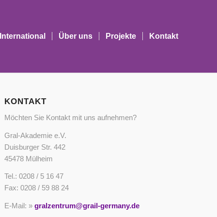
International
Über uns
Projekte
Kontakt
KONTAKT
Möchten Sie Kontakt mit uns aufnehmen?
Gral-Akademie e.V.
Duisburger Str. 442
45478 Mülheim
Tel.: 0208 / 5 16 47
Fax: 0208 / 59 88 24
E-Mail: »
gralzentrum@grail-germany.de